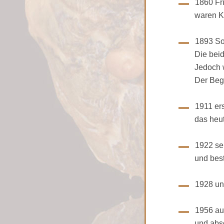
1860 Fri
waren Kirch
1893 So
Die beiden s
Jedoch wird
Der Beginn 
1911 er
das heutige
1922 sei
und besteht
1928 und
1956 au
und absolvi