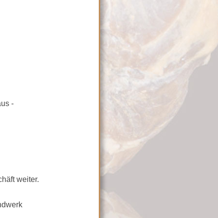
us -
häft weiter.
andwerk