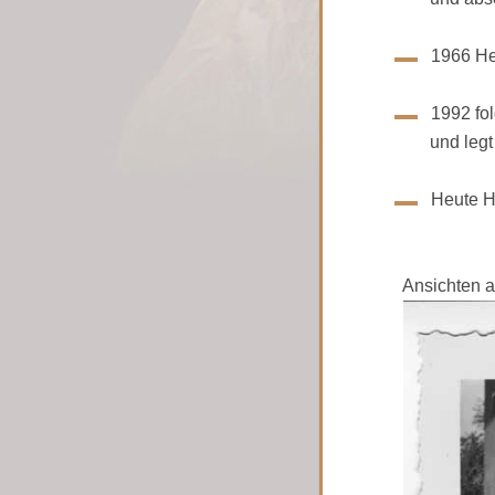
1966 Hei
1992 fo
und legt di
Heute He
Ansichten a